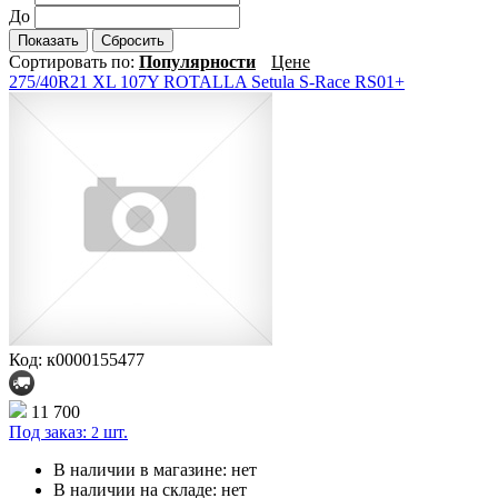
До
Показать
Сбросить
Сортировать по:
Популярности
Цене
275/40R21 XL 107Y ROTALLA Setula S-Race RS01+
Код: к0000155477
11 700
Под заказ:
шт.
2
В наличии в магазине:
нет
В наличии на складе:
нет