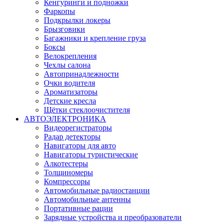
Кенгуринги и подножки
Фаркопы
Подкрылки локеры
Брызговики
Багажники и крепление груза
Боксы
Велокрепления
Чехлы салона
Автопринадлежности
Очки водителя
Ароматизаторы
Детские кресла
Щётки стеклоочистителя
АВТОЭЛЕКТРОНИКА
Видеорегистраторы
Радар детекторы
Навигаторы для авто
Навигаторы туристические
Алкотестеры
Толщиномеры
Компрессоры
Автомобильные радиостанции
Автомобильные антенны
Портативные рации
Зарядные устройства и преобразователи