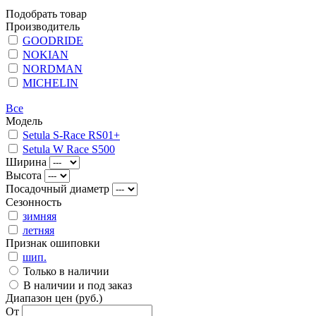
Подобрать товар
Производитель
GOODRIDE
NOKIAN
NORDMAN
MICHELIN
Все
Модель
Setula S-Race RS01+
Setula W Race S500
Ширина
Высота
Посадочный диаметр
Сезонность
зимняя
летняя
Признак ошиповки
шип.
Только в наличии
В наличии и под заказ
Диапазон цен (руб.)
От