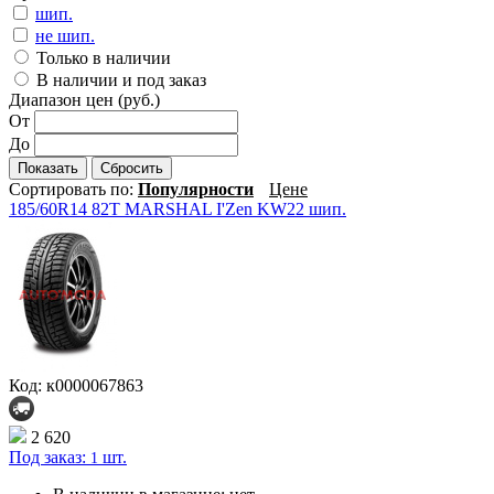
шип.
не шип.
Только в наличии
В наличии и под заказ
Диапазон цен (руб.)
От
До
Показать
Сбросить
Сортировать по:
Популярности
Цене
185/60R14 82T MARSHAL I'Zen KW22 шип.
Код: к0000067863
2 620
Под заказ:
шт.
1