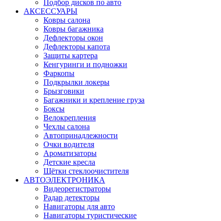
Подбор дисков по авто
АКСЕССУАРЫ
Ковры салона
Ковры багажника
Дефлекторы окон
Дефлекторы капота
Защиты картера
Кенгуринги и подножки
Фаркопы
Подкрылки локеры
Брызговики
Багажники и крепление груза
Боксы
Велокрепления
Чехлы салона
Автопринадлежности
Очки водителя
Ароматизаторы
Детские кресла
Щётки стеклоочистителя
АВТОЭЛЕКТРОНИКА
Видеорегистраторы
Радар детекторы
Навигаторы для авто
Навигаторы туристические