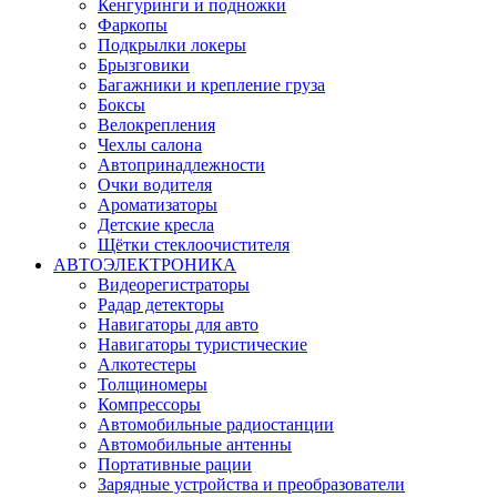
Кенгуринги и подножки
Фаркопы
Подкрылки локеры
Брызговики
Багажники и крепление груза
Боксы
Велокрепления
Чехлы салона
Автопринадлежности
Очки водителя
Ароматизаторы
Детские кресла
Щётки стеклоочистителя
АВТОЭЛЕКТРОНИКА
Видеорегистраторы
Радар детекторы
Навигаторы для авто
Навигаторы туристические
Алкотестеры
Толщиномеры
Компрессоры
Автомобильные радиостанции
Автомобильные антенны
Портативные рации
Зарядные устройства и преобразователи