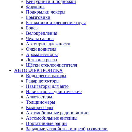
Кенгуринги и подножки
Фаркопы
Подкрылки локеры
Брызговики
Багажники и крепление груза
Боксы
Велокрепления
Чехлы салона
Автопринадлежности
Очки водителя
Ароматизаторы
Детские кресла
Щётки стеклоочистителя
АВТОЭЛЕКТРОНИКА
Видеорегистраторы
Радар детекторы
Навигаторы для авто
Навигаторы туристические
Алкотестеры
Толщиномеры
Компрессоры
Автомобильные радиостанции
Автомобильные антенны
Портативные рации
Зарядные устройства и преобразователи