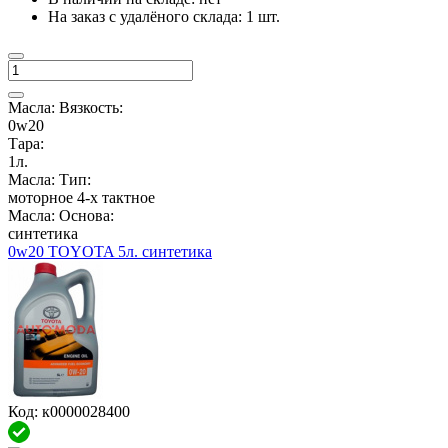
На заказ с удалёного склада:
1 шт.
Масла: Вязкость:
0w20
Тара:
1л.
Масла: Тип:
моторное 4-х тактное
Масла: Основа:
синтетика
0w20 TOYOTA 5л. синтетика
Код: к0000028400