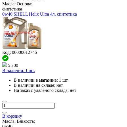
Масла: Основа:
синтетика
0w40 SHELL Helix Ultra 4л. синтетика
Код: 00000012746
5 200
В наличии:
шт.
1
В наличии в магазине:
1 шт.
В наличии на складе:
нет
На заказ с удалёного склада:
нет
В корзину
Масла: Вязкость:
0w40