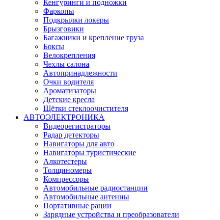
Кенгуринги и подножки
Фаркопы
Подкрылки локеры
Брызговики
Багажники и крепление груза
Боксы
Велокрепления
Чехлы салона
Автопринадлежности
Очки водителя
Ароматизаторы
Детские кресла
Щётки стеклоочистителя
АВТОЭЛЕКТРОНИКА
Видеорегистраторы
Радар детекторы
Навигаторы для авто
Навигаторы туристические
Алкотестеры
Толщиномеры
Компрессоры
Автомобильные радиостанции
Автомобильные антенны
Портативные рации
Зарядные устройства и преобразователи