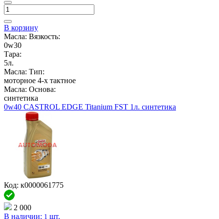
В корзину
Масла: Вязкость:
0w30
Тара:
5л.
Масла: Тип:
моторное 4-х тактное
Масла: Основа:
синтетика
0w40 CASTROL EDGE Titanium FST 1л. синтетика
Код: к0000061775
2 000
В наличии:
шт.
1