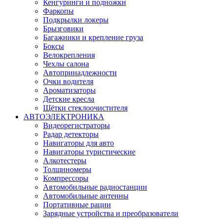
Кенгуринги и подножки
Фаркопы
Подкрылки локеры
Брызговики
Багажники и крепление груза
Боксы
Велокрепления
Чехлы салона
Автопринадлежности
Очки водителя
Ароматизаторы
Детские кресла
Щётки стеклоочистителя
АВТОЭЛЕКТРОНИКА
Видеорегистраторы
Радар детекторы
Навигаторы для авто
Навигаторы туристические
Алкотестеры
Толщиномеры
Компрессоры
Автомобильные радиостанции
Автомобильные антенны
Портативные рации
Зарядные устройства и преобразователи