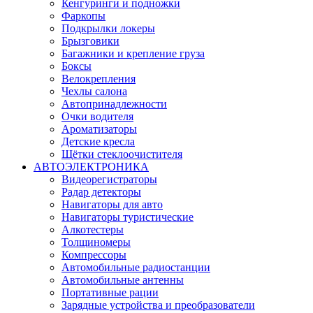
Кенгуринги и подножки
Фаркопы
Подкрылки локеры
Брызговики
Багажники и крепление груза
Боксы
Велокрепления
Чехлы салона
Автопринадлежности
Очки водителя
Ароматизаторы
Детские кресла
Щётки стеклоочистителя
АВТОЭЛЕКТРОНИКА
Видеорегистраторы
Радар детекторы
Навигаторы для авто
Навигаторы туристические
Алкотестеры
Толщиномеры
Компрессоры
Автомобильные радиостанции
Автомобильные антенны
Портативные рации
Зарядные устройства и преобразователи