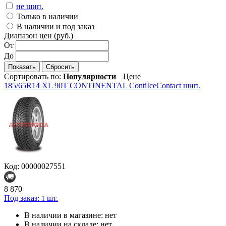
не шип.
Только в наличии
В наличии и под заказ
Диапазон цен (руб.)
От
До
Показать
Сбросить
Сортировать по:
Популярности
Цене
185/65R14 XL 90T CONTINENTAL ContiIceContact шип.
Код: 00000027551
8 870
Под заказ:
шт.
1
В наличии в магазине:
нет
В наличии на складе:
нет