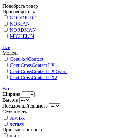
Подобрать товар
Производитель
GOODRIDE
NOKIAN
NORDMAN
MICHELIN
Все
Модель
Conti4x4Contact
ContiCrossContact LX
ContiCrossContact LX Sport
ContiCrossContact LX2
Все
Ширина
Высота
Посадочный диаметр
Сезонность
зимняя
летняя
Признак ошиповки
шип.