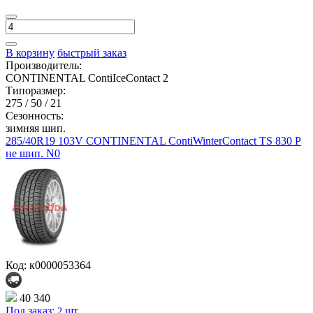
В корзину
быстрый заказ
Производитель:
CONTINENTAL ContiIceContact 2
Типоразмер:
275 / 50 / 21
Сезонность:
зимняя шип.
285/40R19 103V CONTINENTAL ContiWinterContact TS 830 P
не шип. N0
Код: к0000053364
40 340
Под заказ:
шт.
2