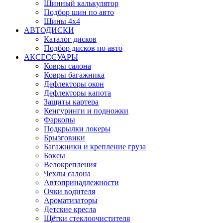
Шинный калькулятор
Подбор шин по авто
Шины 4x4
АВТОДИСКИ
Каталог дисков
Подбор дисков по авто
АКСЕССУАРЫ
Ковры салона
Ковры багажника
Дефлекторы окон
Дефлекторы капота
Защиты картера
Кенгуринги и подножки
Фаркопы
Подкрылки локеры
Брызговики
Багажники и крепление груза
Боксы
Велокрепления
Чехлы салона
Автопринадлежности
Очки водителя
Ароматизаторы
Детские кресла
Щётки стеклоочистителя