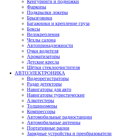
Кенгуринги и подножки
Фаркопы
Подкрылки локеры
Брызговики
Багажники и крепление груза
Боксы
Велокрепления
Чехлы салона
Автопринадлежности
Очки водителя
Ароматизаторы
Детские кресла
Щётки стеклоочистителя
АВТОЭЛЕКТРОНИКА
Видеорегистраторы
Радар детекторы
Навигаторы для авто
Навигаторы туристические
Алкотестеры
Толщиномеры
Компрессоры
Автомобильные радиостанции
Автомобильные антенны
Портативные рации
Зарядные устройства и преобразователи