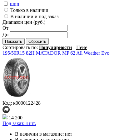
шип.
Только в наличии
В наличии и под заказ
Диапазон цен (руб.)
От
До
Показать
Сбросить
Сортировать по:
Популярности
Цене
195/50R15 82H MATADOR MP 62 All Weather Evo
Код: к0000122428
14 200
Под заказ:
шт.
4
В наличии в магазине:
нет
В наличии на складе:
нет