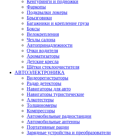
Кенгуринги и подножки
Фаркопы
Подкрылки локеры
Брызговики
Багажники и крепление груза
Боксы
Велокрепления
Чехлы салона
Автопринадлежности
Очки водителя
Ароматизаторы
Детские кресла
Щётки стеклоочистителя
АВТОЭЛЕКТРОНИКА
Видеорегистраторы
Радар детекторы
Навигаторы для авто
Навигаторы туристические
Алкотестеры
Толщиномеры
Компрессоры
Автомобильные радиостанции
Автомобильные антенны
Портативные рации
Зарядные устройства и преобразователи