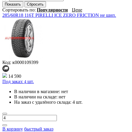
Показать
Сбросить
Сортировать по:
Популярности
Цене
285/60R18 116T PIRELLI ICE ZERO FRICTION не шип.
Код: к0000109399
14 590
Под заказ:
шт.
4
В наличии в магазине:
нет
В наличии на складе:
нет
На заказ с удалёного склада:
4 шт.
В корзину
быстрый заказ