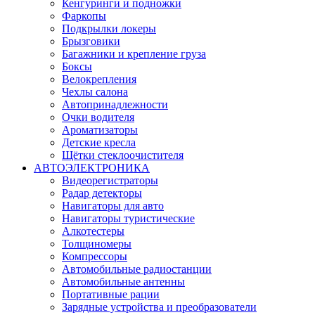
Кенгуринги и подножки
Фаркопы
Подкрылки локеры
Брызговики
Багажники и крепление груза
Боксы
Велокрепления
Чехлы салона
Автопринадлежности
Очки водителя
Ароматизаторы
Детские кресла
Щётки стеклоочистителя
АВТОЭЛЕКТРОНИКА
Видеорегистраторы
Радар детекторы
Навигаторы для авто
Навигаторы туристические
Алкотестеры
Толщиномеры
Компрессоры
Автомобильные радиостанции
Автомобильные антенны
Портативные рации
Зарядные устройства и преобразователи