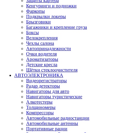
Защиты картера
Кенгуринги и подножки
Фаркопы
Подкрылки локеры
Брызговики
Багажники и крепление груза
Боксы
Велокрепления
Чехлы салона
Автопринадлежности
Очки водителя
Ароматизаторы
Детские кресла
Щётки стеклоочистителя
АВТОЭЛЕКТРОНИКА
Видеорегистраторы
Радар детекторы
Навигаторы для авто
Навигаторы туристические
Алкотестеры
Толщиномеры
Компрессоры
Автомобильные радиостанции
Автомобильные антенны
Портативные рации