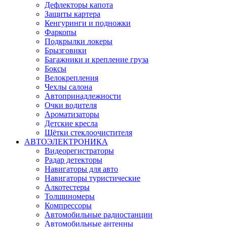
Дефлекторы капота
Защиты картера
Кенгуринги и подножки
Фаркопы
Подкрылки локеры
Брызговики
Багажники и крепление груза
Боксы
Велокрепления
Чехлы салона
Автопринадлежности
Очки водителя
Ароматизаторы
Детские кресла
Щётки стеклоочистителя
АВТОЭЛЕКТРОНИКА
Видеорегистраторы
Радар детекторы
Навигаторы для авто
Навигаторы туристические
Алкотестеры
Толщиномеры
Компрессоры
Автомобильные радиостанции
Автомобильные антенны