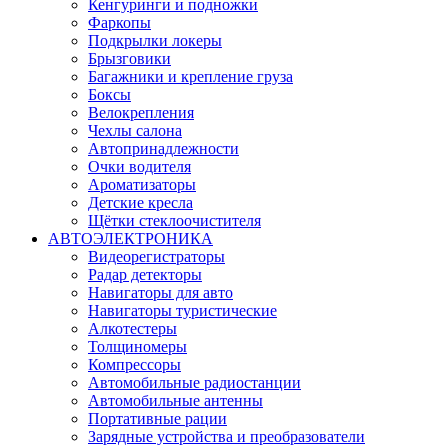
Кенгуринги и подножки
Фаркопы
Подкрылки локеры
Брызговики
Багажники и крепление груза
Боксы
Велокрепления
Чехлы салона
Автопринадлежности
Очки водителя
Ароматизаторы
Детские кресла
Щётки стеклоочистителя
АВТОЭЛЕКТРОНИКА
Видеорегистраторы
Радар детекторы
Навигаторы для авто
Навигаторы туристические
Алкотестеры
Толщиномеры
Компрессоры
Автомобильные радиостанции
Автомобильные антенны
Портативные рации
Зарядные устройства и преобразователи