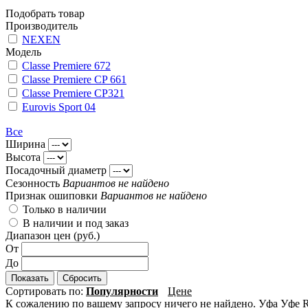
Подобрать товар
Производитель
NEXEN
Модель
Classe Premiere 672
Classe Premiere CP 661
Classe Premiere CP321
Eurovis Sport 04
Все
Ширина
Высота
Посадочный диаметр
Сезонность
Вариантов не найдено
Признак ошиповки
Вариантов не найдено
Только в наличии
В наличии и под заказ
Диапазон цен (руб.)
От
До
Показать
Сбросить
Сортировать по:
Популярности
Цене
К сожалению по вашему запросу ничего не найдено. Уфа Уф