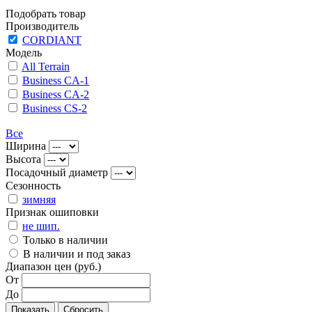
Подобрать товар
Производитель
CORDIANT
Модель
All Terrain
Business CA-1
Business CA-2
Business CS-2
Все
Ширина
Высота
Посадочный диаметр
Сезонность
зимняя
Признак ошиповки
не шип.
Только в наличии
В наличии и под заказ
Диапазон цен (руб.)
От
До
Показать
Сбросить