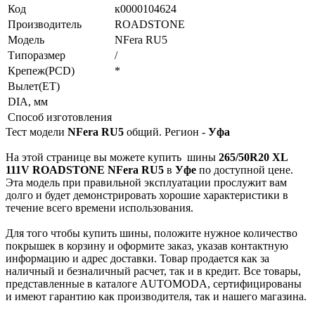
Код
к0000104624
Производитель
ROADSTONE
Модель
NFera RU5
Типоразмер
/
Крепеж(PCD)
*
Вылет(ET)
DIA, мм
Способ изготовления
Тест модели
NFera RU5
общий. Регион -
Уфа
На этой странице вы можете купить
шины
265/50R20 XL
111V ROADSTONE NFera RU5
в
Уфе
по доступной цене.
Эта модель при правильной эксплуатации прослужит вам
долго и будет демонстрировать хорошие характеристики в
течение всего времени использования.
Для того чтобы купить шины, положите нужное количество
покрышек в корзину и оформите заказ, указав контактную
информацию и адрес доставки. Товар продается как за
наличный и безналичный расчет, так и в кредит. Все товары,
представленные в каталоге AUTOMODA, сертифицированы
и имеют гарантию как производителя, так и нашего магазина.