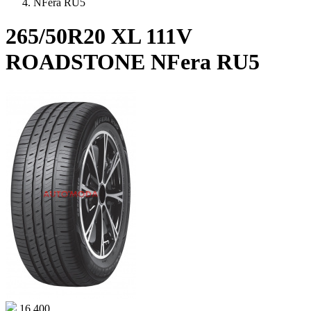
NFera RU5
265/50R20 XL 111V
ROADSTONE NFera RU5
16 400