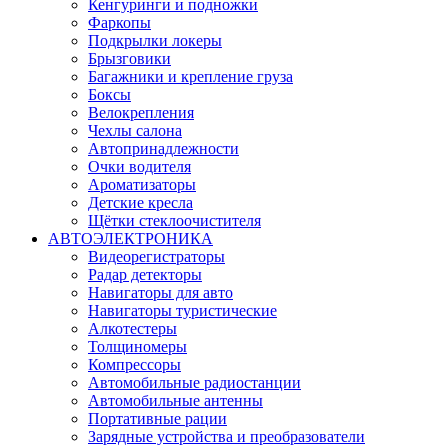
Кенгуринги и подножки
Фаркопы
Подкрылки локеры
Брызговики
Багажники и крепление груза
Боксы
Велокрепления
Чехлы салона
Автопринадлежности
Очки водителя
Ароматизаторы
Детские кресла
Щётки стеклоочистителя
АВТОЭЛЕКТРОНИКА
Видеорегистраторы
Радар детекторы
Навигаторы для авто
Навигаторы туристические
Алкотестеры
Толщиномеры
Компрессоры
Автомобильные радиостанции
Автомобильные антенны
Портативные рации
Зарядные устройства и преобразователи