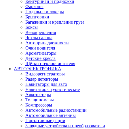
Кенгуринги и подножки
Фаркопы
Подкрылки локеры
Брызговики
Багажники и крепление груза
Боксы
Велокрепления
Чехлы салона
Автопринадлежности
Очки водителя
Ароматизаторы
Детские кресла
Щётки стеклоочистителя
АВТОЭЛЕКТРОНИКА
Видеорегистраторы
Радар детекторы
Навигаторы для авто
Навигаторы туристические
Алкотестеры
Толщиномеры
Компрессоры
Автомобильные радиостанции
Автомобильные антенны
Портативные рации
Зарядные устройства и преобразователи